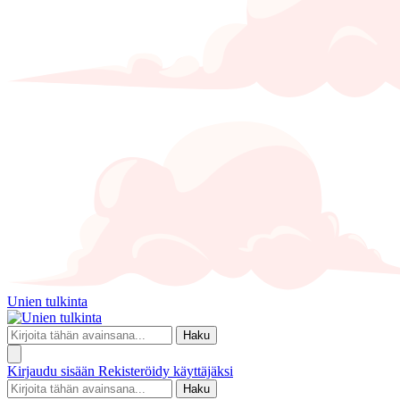
Unien tulkinta
Haku
Kirjaudu sisään
Rekisteröidy käyttäjäksi
Haku