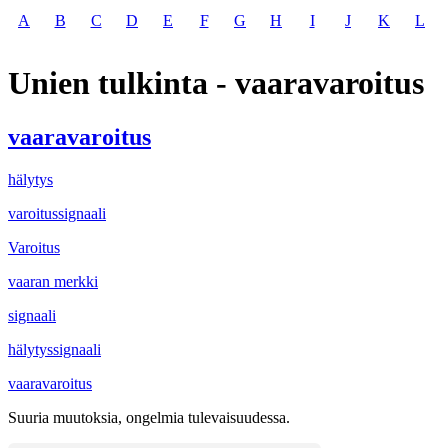
A
B
C
D
E
F
G
H
I
J
K
L
Unien tulkinta - vaaravaroitus
vaaravaroitus
hälytys
varoitussignaali
Varoitus
vaaran merkki
signaali
hälytyssignaali
vaaravaroitus
Suuria muutoksia, ongelmia tulevaisuudessa.