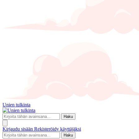
Unien tulkinta
Haku
Kirjaudu sisään
Rekisteröidy käyttäjäksi
Haku