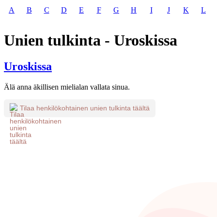
A
B
C
D
E
F
G
H
I
J
K
L
Unien tulkinta - Uroskissa
Uroskissa
Älä anna äkillisen mielialan vallata sinua.
Tilaa henkilökohtainen unien tulkinta täältä