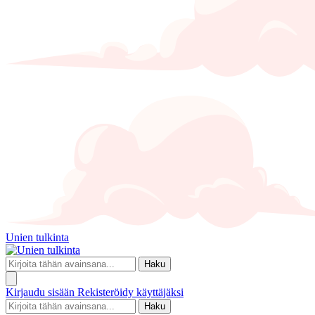
Unien tulkinta
Haku
Kirjaudu sisään
Rekisteröidy käyttäjäksi
Haku