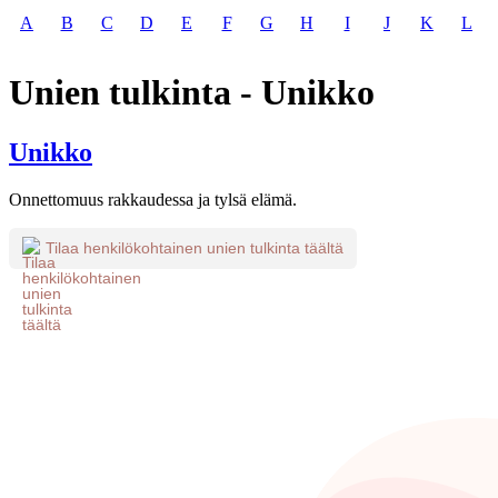
A
B
C
D
E
F
G
H
I
J
K
L
Unien tulkinta - Unikko
Unikko
Onnettomuus rakkaudessa ja tylsä elämä.
Tilaa henkilökohtainen unien tulkinta täältä