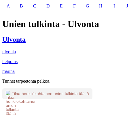
A
B
C
D
E
F
G
H
I
J
Unien tulkinta - Ulvonta
Ulvonta
ulvonta
helpotus
marina
Tunnet tarpeetonta pelkoa.
Tilaa henkilökohtainen unien tulkinta täältä