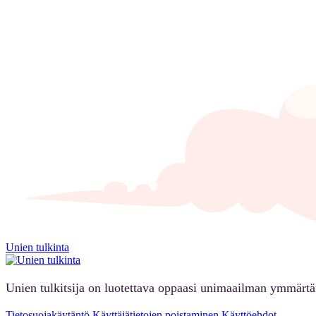
Unien tulkinta
Unien tulkitsija on luotettava oppaasi unimaailman ymmärt
Tietosuojakäytäntö
Käyttäjätietojen poistaminen
Käyttöehdot