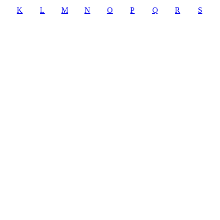
K
L
M
N
O
P
Q
R
S