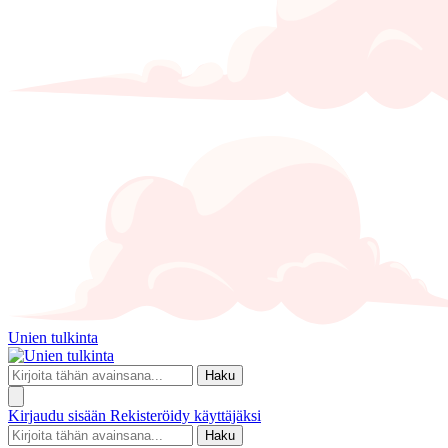
Unien tulkinta
Haku
Kirjaudu sisään
Rekisteröidy käyttäjäksi
Haku