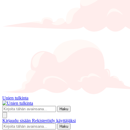
Unien tulkinta
Haku
Kirjaudu sisään
Rekisteröidy käyttäjäksi
Haku