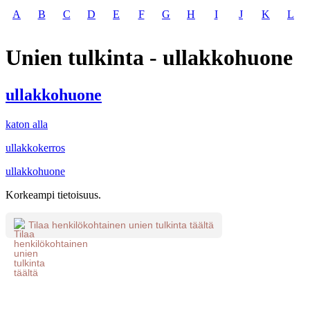
A
B
C
D
E
F
G
H
I
J
K
L
Unien tulkinta - ullakkohuone
ullakkohuone
katon alla
ullakkokerros
ullakkohuone
Korkeampi tietoisuus.
Tilaa henkilökohtainen unien tulkinta täältä