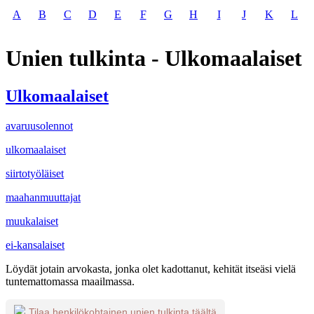
A
B
C
D
E
F
G
H
I
J
K
L
Unien tulkinta - Ulkomaalaiset
Ulkomaalaiset
avaruusolennot
ulkomaalaiset
siirtotyöläiset
maahanmuuttajat
muukalaiset
ei-kansalaiset
Löydät jotain arvokasta, jonka olet kadottanut, kehität itseäsi vielä
tuntemattomassa maailmassa.
Tilaa henkilökohtainen unien tulkinta täältä