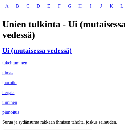
A
B
C
D
E
F
G
H
I
J
K
L
Unien tulkinta - Ui (mutaisessa
vedessä)
Ui (mutaisessa vedessä)
tukehtuminen
uima-
juoruilu
herjata
uiminen
pinnoitus
Surua ja sydänsurua rakkaan ihmisen taholta, joskus sairauden.