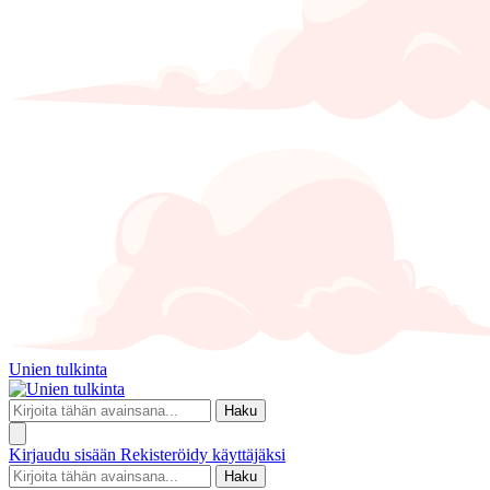
Unien tulkinta
Haku
Kirjaudu sisään
Rekisteröidy käyttäjäksi
Haku