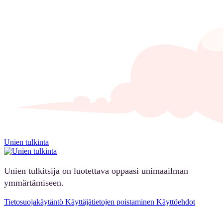
Unien tulkinta
Unien tulkitsija on luotettava oppaasi unimaailman
ymmärtämiseen.
Tietosuojakäytäntö
Käyttäjätietojen poistaminen
Käyttöehdot