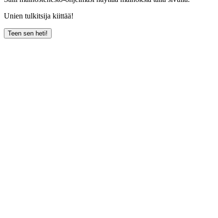
Unien tulkitsija kiittää!
Teen sen heti!