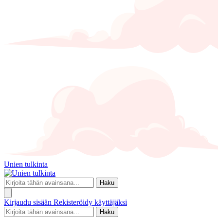
Unien tulkinta
Haku
Kirjaudu sisään
Rekisteröidy käyttäjäksi
Haku