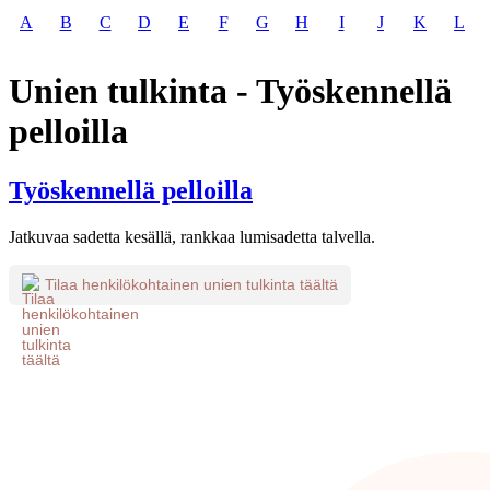
A
B
C
D
E
F
G
H
I
J
K
L
Unien tulkinta - Työskennellä
pelloilla
Työskennellä pelloilla
Jatkuvaa sadetta kesällä, rankkaa lumisadetta talvella.
Tilaa henkilökohtainen unien tulkinta täältä