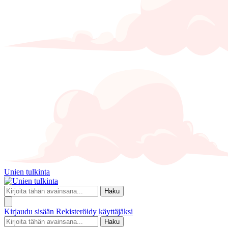
Unien tulkinta
Haku
Kirjaudu sisään
Rekisteröidy käyttäjäksi
Haku