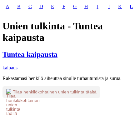
A
B
C
D
E
F
G
H
I
J
K
L
Unien tulkinta - Tuntea
kaipausta
Tuntea kaipausta
kaipaus
Rakastamasi henkilö aiheuttaa sinulle turhautumista ja surua.
Tilaa henkilökohtainen unien tulkinta täältä