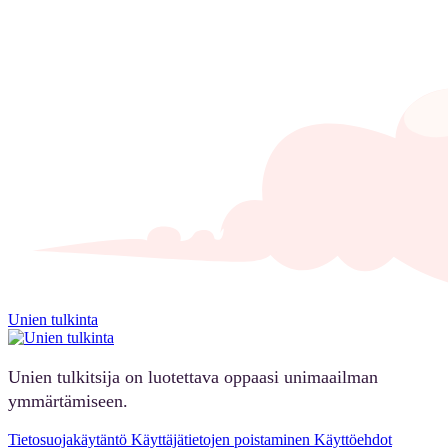
Unien tulkinta
Unien tulkitsija on luotettava oppaasi unimaailman
ymmärtämiseen.
Tietosuojakäytäntö
Käyttäjätietojen poistaminen
Käyttöehdot