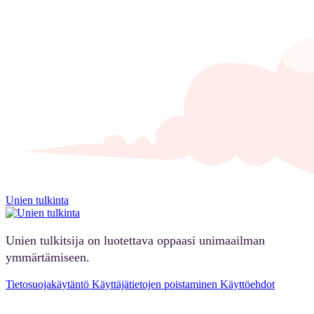
Unien tulkinta
Unien tulkitsija on luotettava oppaasi unimaailman
ymmärtämiseen.
Tietosuojakäytäntö
Käyttäjätietojen poistaminen
Käyttöehdot