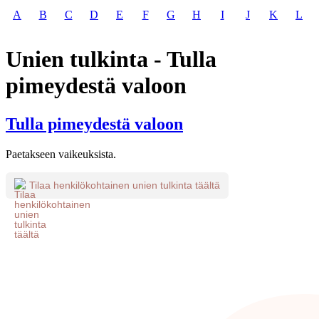
A
B
C
D
E
F
G
H
I
J
K
L
Unien tulkinta - Tulla
pimeydestä valoon
Tulla pimeydestä valoon
Paetakseen vaikeuksista.
Tilaa henkilökohtainen unien tulkinta täältä