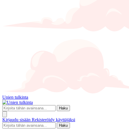
Unien tulkinta
Haku
Kirjaudu sisään
Rekisteröidy käyttäjäksi
Haku