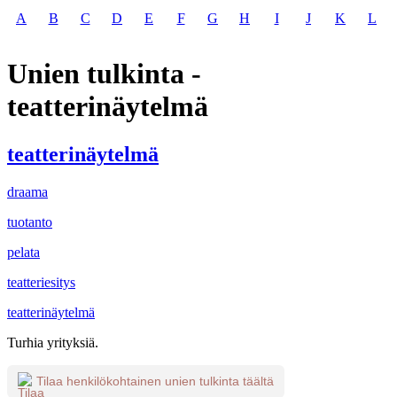
A
B
C
D
E
F
G
H
I
J
K
L
Unien tulkinta -
teatterinäytelmä
teatterinäytelmä
draama
tuotanto
pelata
teatteriesitys
teatterinäytelmä
Turhia yrityksiä.
Tilaa henkilökohtainen unien tulkinta täältä