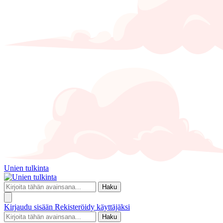
Unien tulkinta
Haku
Kirjaudu sisään
Rekisteröidy käyttäjäksi
Haku