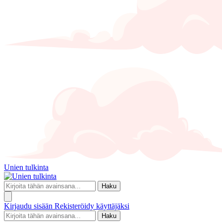
Unien tulkinta
Haku
Kirjaudu sisään
Rekisteröidy käyttäjäksi
Haku