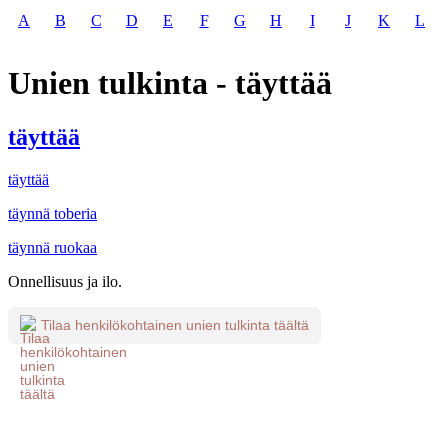
A
B
C
D
E
F
G
H
I
J
K
L
Unien tulkinta - täyttää
täyttää
täyttää
täynnä toberia
täynnä ruokaa
Onnellisuus ja ilo.
Tilaa henkilökohtainen unien tulkinta täältä