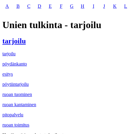
A
B
C
D
E
F
G
H
I
J
K
L
Unien tulkinta - tarjoilu
tarjoilu
tarjoilu
pöydänkanto
esitys
pöytiintarjoilu
ruoan tuominen
ruoan kantaminen
pitopalvelu
ruoan toimitus