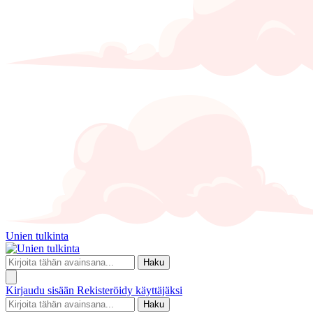
Unien tulkinta
Haku
Kirjaudu sisään
Rekisteröidy käyttäjäksi
Haku