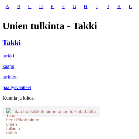
A
B
C
D
E
F
G
H
I
J
K
L
Unien tulkinta - Takki
Takki
turkki
kaapu
turkiton
päällysvaatteet
Kunnia ja kiitos.
Tilaa henkilökohtainen unien tulkinta täältä