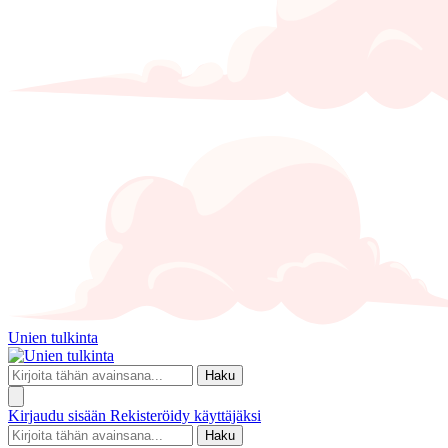
Unien tulkinta
Haku
Kirjaudu sisään
Rekisteröidy käyttäjäksi
Haku