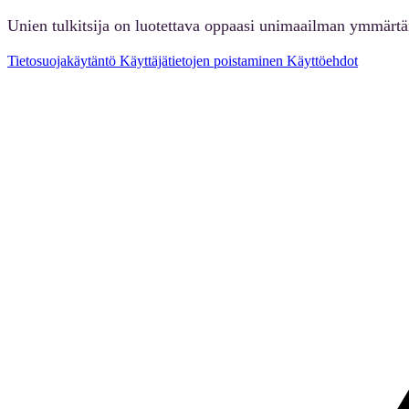
Unien tulkitsija on luotettava oppaasi unimaailman ymmärt
Tietosuojakäytäntö
Käyttäjätietojen poistaminen
Käyttöehdot