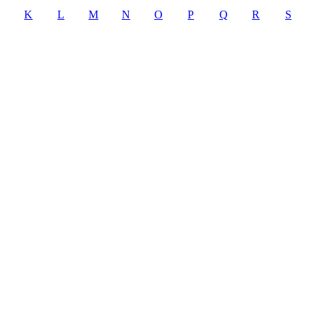
K
L
M
N
O
P
Q
R
S