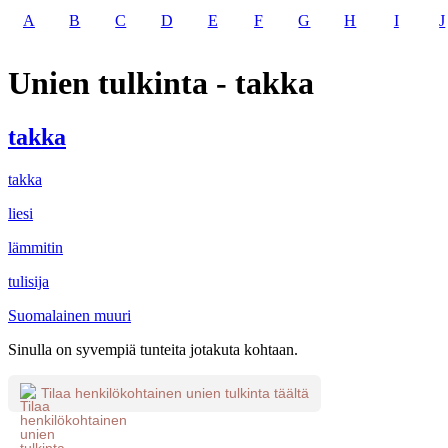
A
B
C
D
E
F
G
H
I
J
Unien tulkinta - takka
takka
takka
liesi
lämmitin
tulisija
Suomalainen muuri
Sinulla on syvempiä tunteita jotakuta kohtaan.
Tilaa henkilökohtainen unien tulkinta täältä