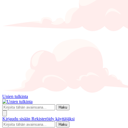
Unien tulkinta
Haku
Kirjaudu sisään
Rekisteröidy käyttäjäksi
Haku