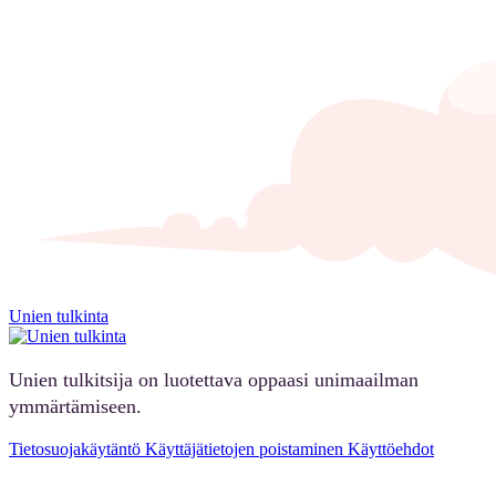
Unien tulkinta
Unien tulkitsija on luotettava oppaasi unimaailman
ymmärtämiseen.
Tietosuojakäytäntö
Käyttäjätietojen poistaminen
Käyttöehdot