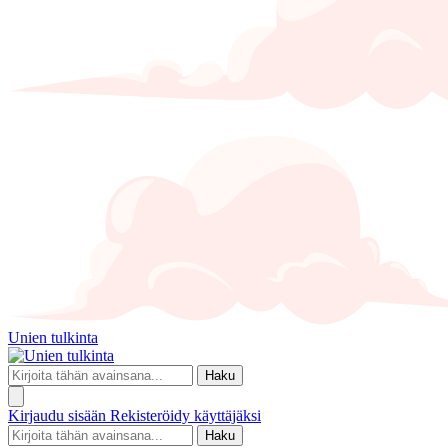
Unien tulkinta
Haku
Kirjaudu sisään
Rekisteröidy käyttäjäksi
Haku