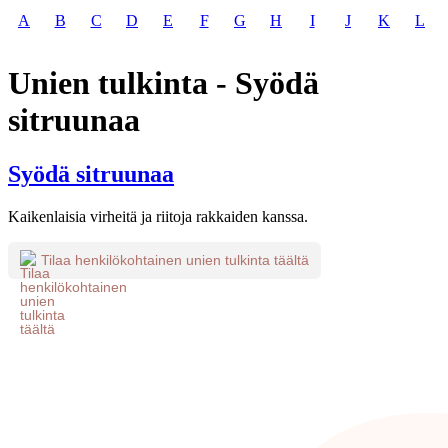
A
B
C
D
E
F
G
H
I
J
K
L
Unien tulkinta - Syödä
sitruunaa
Syödä sitruunaa
Kaikenlaisia virheitä ja riitoja rakkaiden kanssa.
Tilaa henkilökohtainen unien tulkinta täältä