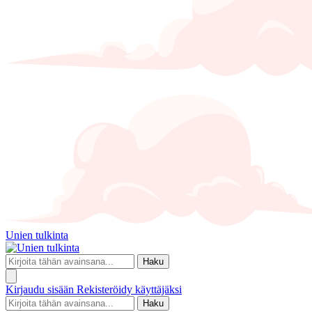
Unien tulkinta
Haku
Kirjaudu sisään
Rekisteröidy käyttäjäksi
Haku