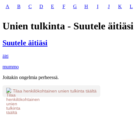
A
B
C
D
E
F
G
H
I
J
K
L
Unien tulkinta - Suutele äitiäsi
Suutele äitiäsi
äiti
mummo
Joitakin ongelmia perheessä.
Tilaa henkilökohtainen unien tulkinta täältä