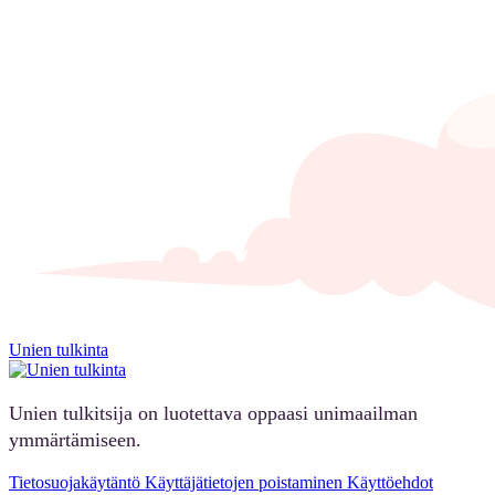
Unien tulkinta
Unien tulkitsija on luotettava oppaasi unimaailman
ymmärtämiseen.
Tietosuojakäytäntö
Käyttäjätietojen poistaminen
Käyttöehdot