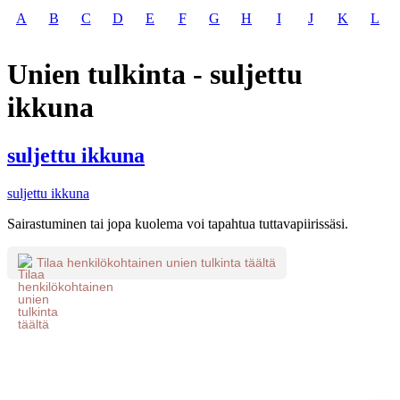
A
B
C
D
E
F
G
H
I
J
K
L
Unien tulkinta - suljettu
ikkuna
suljettu ikkuna
suljettu ikkuna
Sairastuminen tai jopa kuolema voi tapahtua tuttavapiirissäsi.
Tilaa henkilökohtainen unien tulkinta täältä