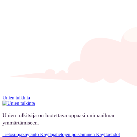
Unien tulkinta
Unien tulkitsija on luotettava oppaasi unimaailman
ymmärtämiseen.
Tietosuojakäytäntö
Käyttäjätietojen poistaminen
Käyttöehdot