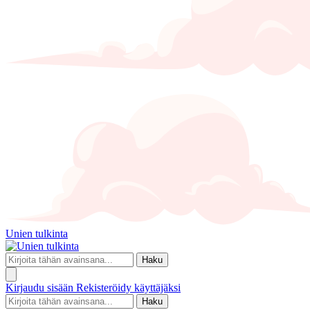
Unien tulkinta
Haku
Kirjaudu sisään
Rekisteröidy käyttäjäksi
Haku