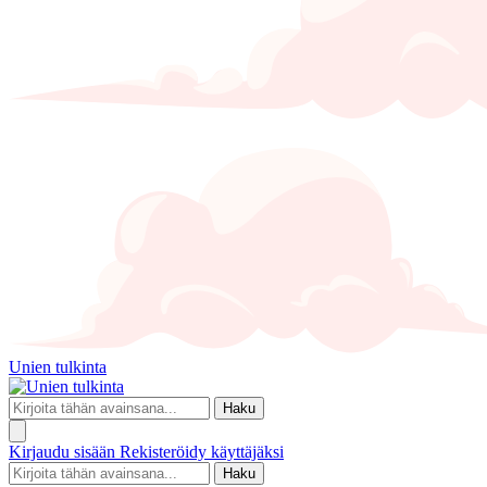
Unien tulkinta
Haku
Kirjaudu sisään
Rekisteröidy käyttäjäksi
Haku