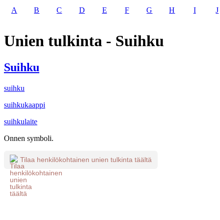
A
B
C
D
E
F
G
H
I
J
Unien tulkinta - Suihku
Suihku
suihku
suihkukaappi
suihkulaite
Onnen symboli.
Tilaa henkilökohtainen unien tulkinta täältä