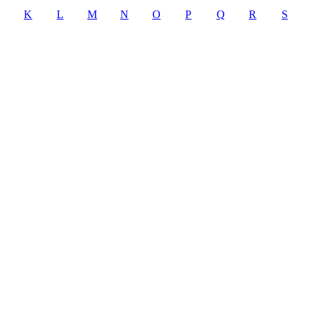
K
L
M
N
O
P
Q
R
S