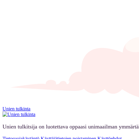
Unien tulkinta
Unien tulkitsija on luotettava oppaasi unimaailman ymmärt
Tietosuojakäytäntö
Käyttäjätietojen poistaminen
Käyttöehdot