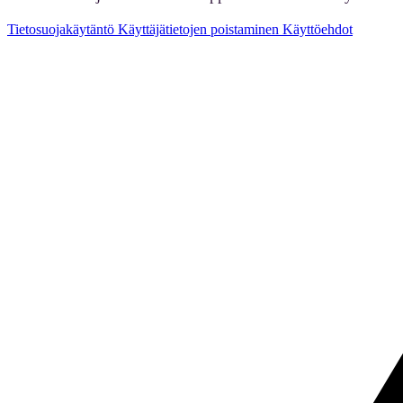
Tietosuojakäytäntö
Käyttäjätietojen poistaminen
Käyttöehdot