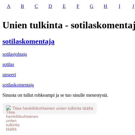
A
B
C
D
E
F
G
H
I
J
Unien tulkinta - sotilaskomenta
sotilaskomentaja
sotilasjohtaja
sotilas
upseeri
sotilaskomentaja
Sinusta on tullut rohkeampi ja se tuo sinulle menestystä.
Tilaa henkilökohtainen unien tulkinta täältä