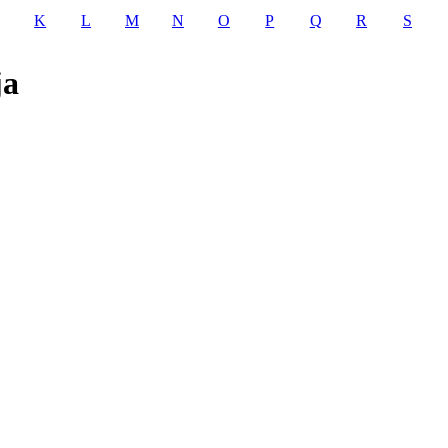
K
L
M
N
O
P
Q
R
S
ja