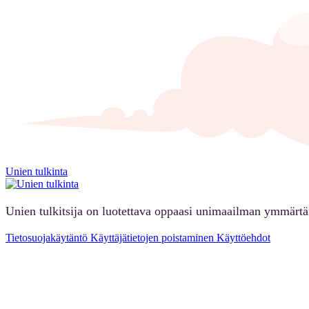
Unien tulkinta
Unien tulkitsija on luotettava oppaasi unimaailman ymmärt
Tietosuojakäytäntö
Käyttäjätietojen poistaminen
Käyttöehdot