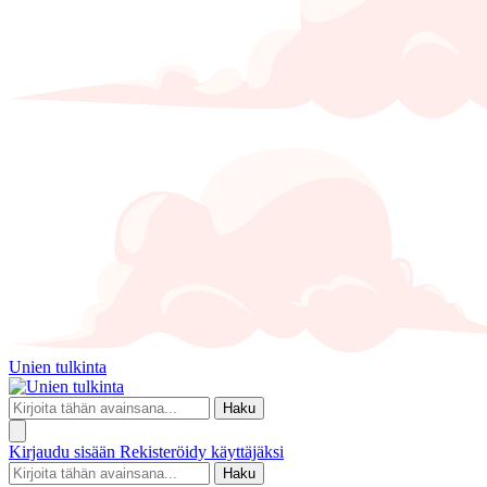
Unien tulkinta
Haku
Kirjaudu sisään
Rekisteröidy käyttäjäksi
Haku