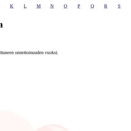
K
L
M
N
O
P
Q
R
S
a
 sattuneen onnettomuuden vuoksi.