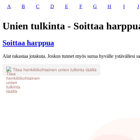
A
B
C
D
E
F
G
H
I
J
Unien tulkinta - Soittaa harppu
Soittaa harppua
Alat rakastaa jotakuta. Joskus tunnet myös surua hyvälle ystävällesi
Tilaa henkilökohtainen unien tulkinta täältä