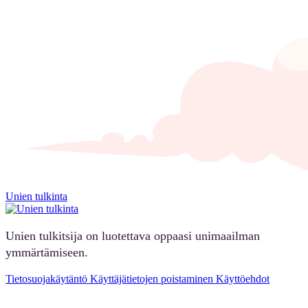
Unien tulkinta
Unien tulkitsija on luotettava oppaasi unimaailman
ymmärtämiseen.
Tietosuojakäytäntö
Käyttäjätietojen poistaminen
Käyttöehdot