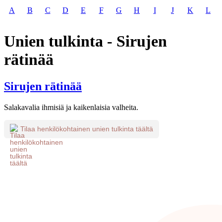
A
B
C
D
E
F
G
H
I
J
K
L
Unien tulkinta - Sirujen
rätinää
Sirujen rätinää
Salakavalia ihmisiä ja kaikenlaisia valheita.
Tilaa henkilökohtainen unien tulkinta täältä