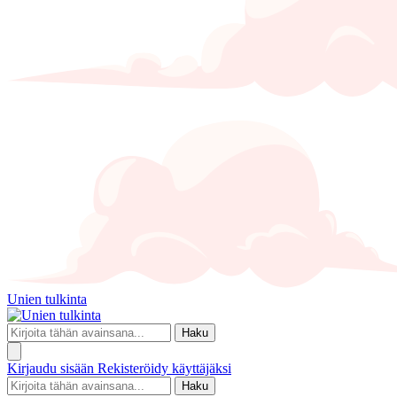
Unien tulkinta
Haku
Kirjaudu sisään
Rekisteröidy käyttäjäksi
Haku