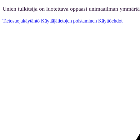
Unien tulkitsija on luotettava oppaasi unimaailman ymmärt
Tietosuojakäytäntö
Käyttäjätietojen poistaminen
Käyttöehdot