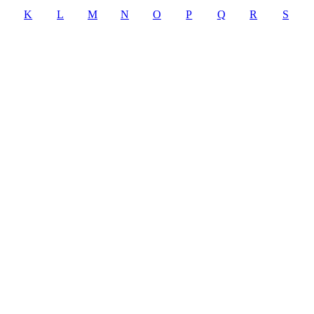
K
L
M
N
O
P
Q
R
S