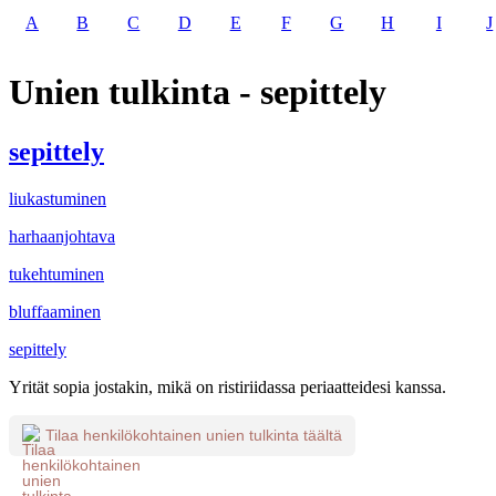
A
B
C
D
E
F
G
H
I
J
Unien tulkinta - sepittely
sepittely
liukastuminen
harhaanjohtava
tukehtuminen
bluffaaminen
sepittely
Yrität sopia jostakin, mikä on ristiriidassa periaatteidesi kanssa.
Tilaa henkilökohtainen unien tulkinta täältä