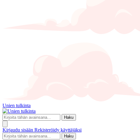
Unien tulkinta
Haku
Kirjaudu sisään
Rekisteröidy käyttäjäksi
Haku