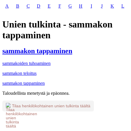
A
B
C
D
E
F
G
H
I
J
K
L
Unien tulkinta - sammakon
tappaminen
sammakon tappaminen
sammakoiden tuhoaminen
sammakon teloitus
sammakon tappaminen
Taloudellista menetystä ja epäonnea.
Tilaa henkilökohtainen unien tulkinta täältä