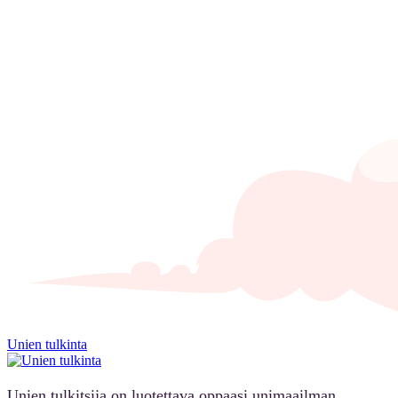
Unien tulkinta
Unien tulkitsija on luotettava oppaasi unimaailman