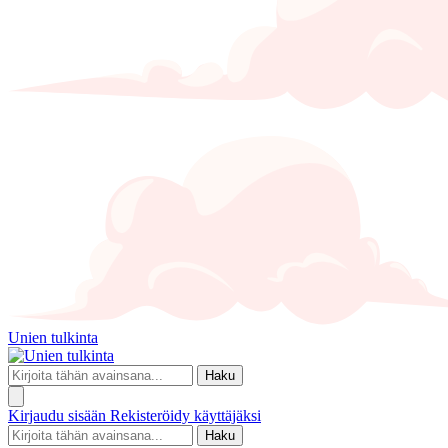
Unien tulkinta
Haku
Kirjaudu sisään
Rekisteröidy käyttäjäksi
Haku