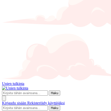
Unien tulkinta
Haku
Kirjaudu sisään
Rekisteröidy käyttäjäksi
Haku