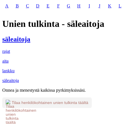
A
B
C
D
E
F
G
H
I
J
K
L
Unien tulkinta - säleaitoja
säleaitoja
rajat
aita
lankku
säleaitoja
Onnea ja menestystä kaikissa pyrkimyksissäsi.
Tilaa henkilökohtainen unien tulkinta täältä