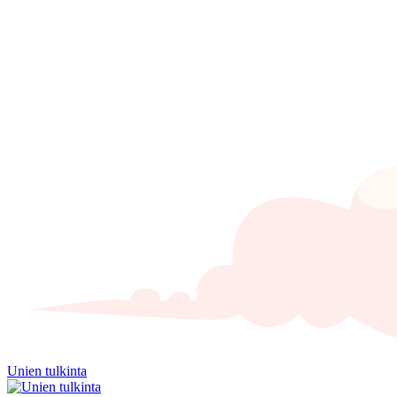
Unien tulkinta