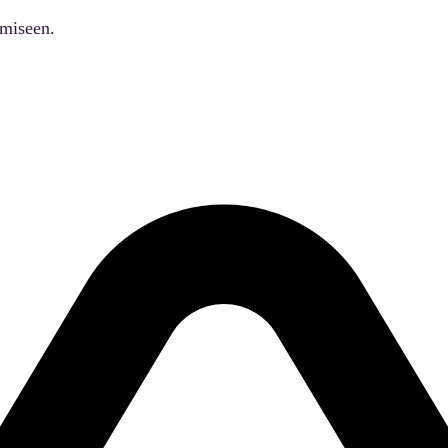
ämiseen.