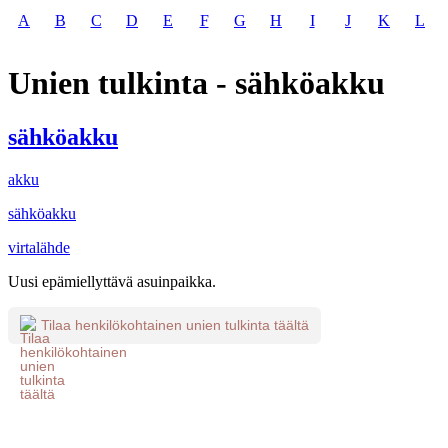
A
B
C
D
E
F
G
H
I
J
K
L
Unien tulkinta - sähköakku
sähköakku
akku
sähköakku
virtalähde
Uusi epämiellyttävä asuinpaikka.
Tilaa henkilökohtainen unien tulkinta täältä