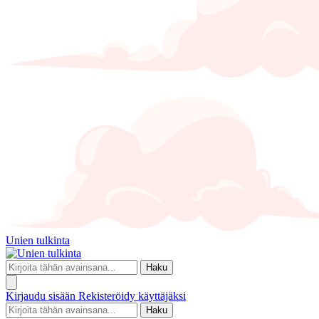
Unien tulkinta
Haku
Kirjaudu sisään
Rekisteröidy käyttäjäksi
Haku