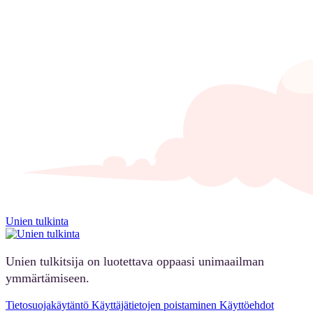
Unien tulkinta
Unien tulkitsija on luotettava oppaasi unimaailman
ymmärtämiseen.
Tietosuojakäytäntö
Käyttäjätietojen poistaminen
Käyttöehdot