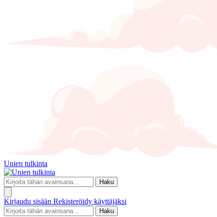
Unien tulkinta
Haku
Kirjaudu sisään
Rekisteröidy käyttäjäksi
Haku