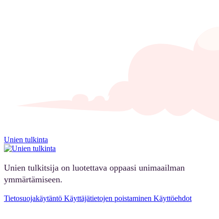
Unien tulkinta
Unien tulkitsija on luotettava oppaasi unimaailman
ymmärtämiseen.
Tietosuojakäytäntö
Käyttäjätietojen poistaminen
Käyttöehdot