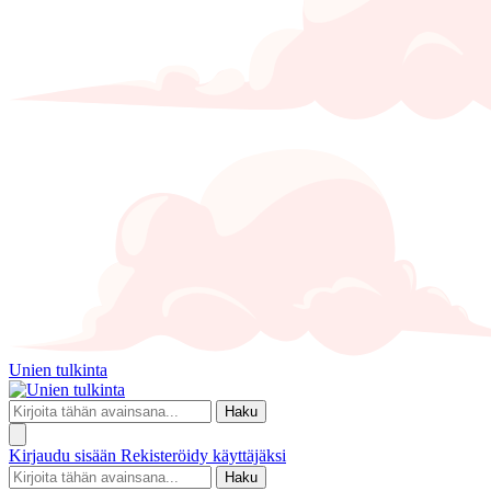
Unien tulkinta
Haku
Kirjaudu sisään
Rekisteröidy käyttäjäksi
Haku