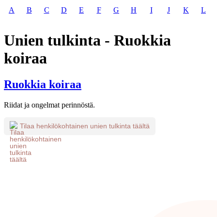
A
B
C
D
E
F
G
H
I
J
K
L
Unien tulkinta - Ruokkia
koiraa
Ruokkia koiraa
Riidat ja ongelmat perinnöstä.
Tilaa henkilökohtainen unien tulkinta täältä