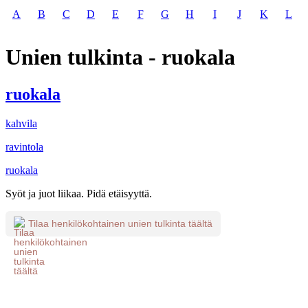
A
B
C
D
E
F
G
H
I
J
K
L
Unien tulkinta - ruokala
ruokala
kahvila
ravintola
ruokala
Syöt ja juot liikaa. Pidä etäisyyttä.
Tilaa henkilökohtainen unien tulkinta täältä