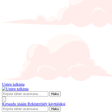
Unien tulkinta
Haku
Kirjaudu sisään
Rekisteröidy käyttäjäksi
Haku