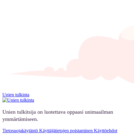
Unien tulkinta
Unien tulkitsija on luotettava oppaasi unimaailman
ymmärtämiseen.
Tietosuojakäytäntö
Käyttäjätietojen poistaminen
Käyttöehdot