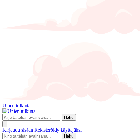
Unien tulkinta
Haku
Kirjaudu sisään
Rekisteröidy käyttäjäksi
Haku