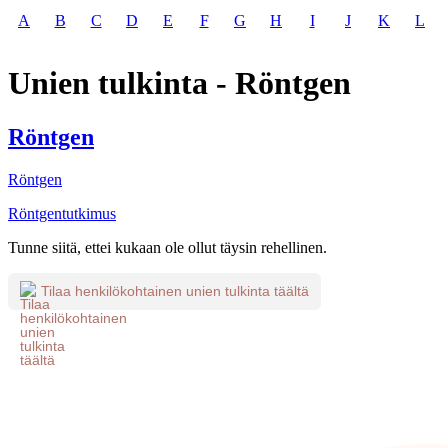
A
B
C
D
E
F
G
H
I
J
K
L
Unien tulkinta - Röntgen
Röntgen
Röntgen
Röntgentutkimus
Tunne siitä, ettei kukaan ole ollut täysin rehellinen.
Tilaa henkilökohtainen unien tulkinta täältä