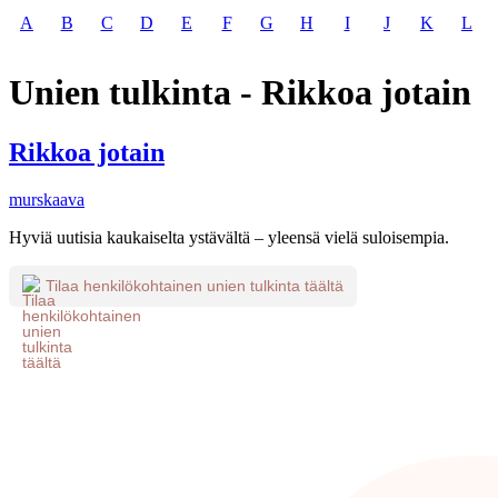
A
B
C
D
E
F
G
H
I
J
K
L
Unien tulkinta - Rikkoa jotain
Rikkoa jotain
murskaava
Hyviä uutisia kaukaiselta ystävältä – yleensä vielä suloisempia.
Tilaa henkilökohtainen unien tulkinta täältä