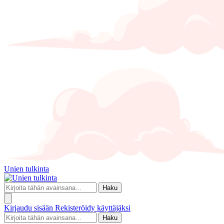
Unien tulkinta
Haku
Kirjaudu sisään
Rekisteröidy käyttäjäksi
Haku