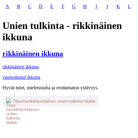
A
B
C
D
E
F
G
H
I
J
K
L
Unien tulkinta - rikkinäinen
ikkuna
rikkinäinen ikkuna
rikkinäinen ikkuna
vaurioitunut ikkuna
Hyvät tulot, mielenrauha ja erottamaton ystävyys.
Tilaa henkilökohtainen unien tulkinta täältä