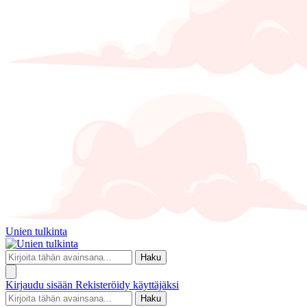
Unien tulkinta
Haku
Kirjaudu sisään
Rekisteröidy käyttäjäksi
Haku