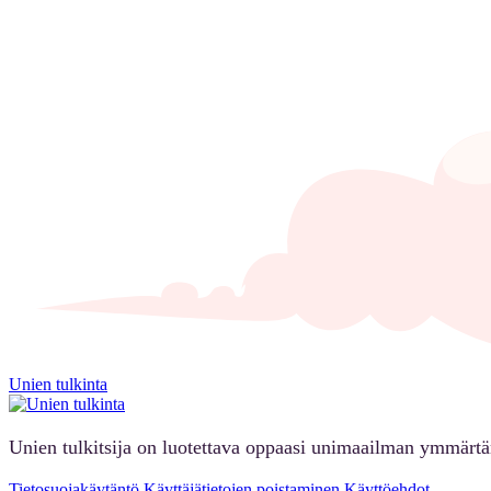
Unien tulkinta
Unien tulkitsija on luotettava oppaasi unimaailman ymmärt
Tietosuojakäytäntö
Käyttäjätietojen poistaminen
Käyttöehdot