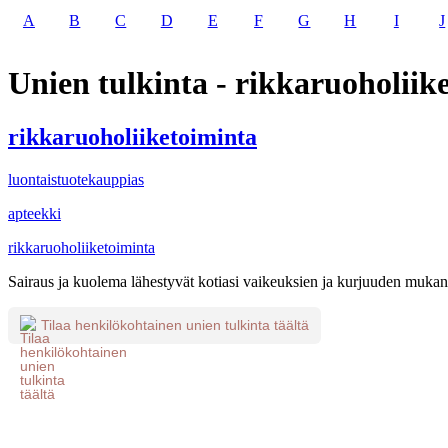
A
B
C
D
E
F
G
H
I
J
Unien tulkinta - rikkaruoholiik
rikkaruoholiiketoiminta
luontaistuotekauppias
apteekki
rikkaruoholiiketoiminta
Sairaus ja kuolema lähestyvät kotiasi vaikeuksien ja kurjuuden muk
Tilaa henkilökohtainen unien tulkinta täältä