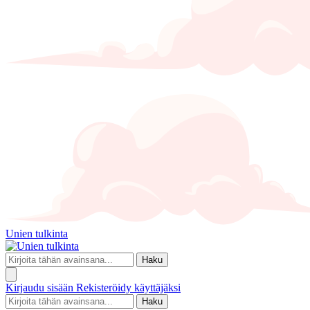
Unien tulkinta
Haku
Kirjaudu sisään
Rekisteröidy käyttäjäksi
Haku