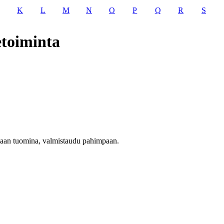
K
L
M
N
O
P
Q
R
S
etoiminta
anaan tuomina, valmistaudu pahimpaan.