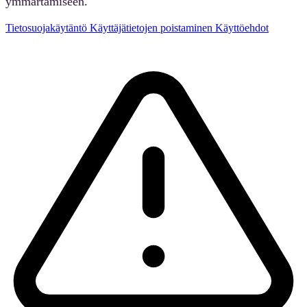
ymmärtämiseen.
Tietosuojakäytäntö
Käyttäjätietojen poistaminen
Käyttöehdot