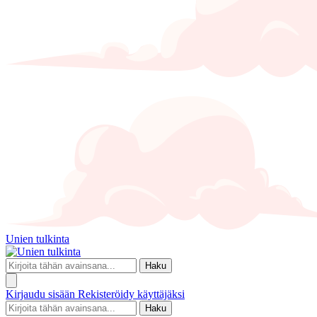
Unien tulkinta
Haku
Kirjaudu sisään
Rekisteröidy käyttäjäksi
Haku