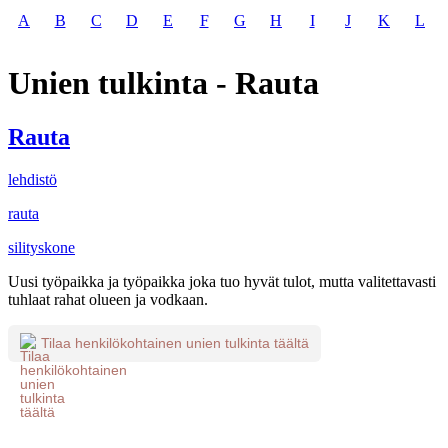
A
B
C
D
E
F
G
H
I
J
K
L
Unien tulkinta - Rauta
Rauta
lehdistö
rauta
silityskone
Uusi työpaikka ja työpaikka joka tuo hyvät tulot, mutta valitettavasti
tuhlaat rahat olueen ja vodkaan.
Tilaa henkilökohtainen unien tulkinta täältä