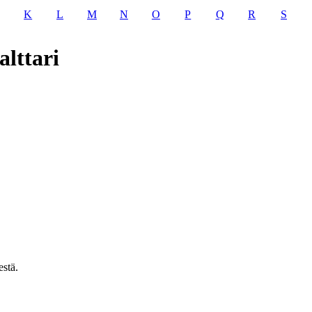
K
L
M
N
O
P
Q
R
S
alttari
estä.