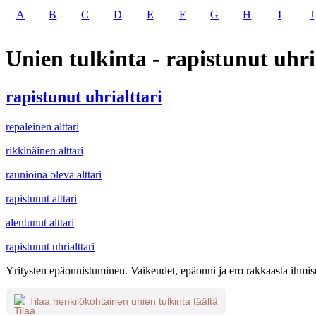
A
B
C
D
E
F
G
H
I
J
Unien tulkinta - rapistunut uhri
rapistunut uhrialttari
repaleinen alttari
rikkinäinen alttari
raunioina oleva alttari
rapistunut alttari
alentunut alttari
rapistunut uhrialttari
Yritysten epäonnistuminen. Vaikeudet, epäonni ja ero rakkaasta ihmis
Tilaa henkilökohtainen unien tulkinta täältä