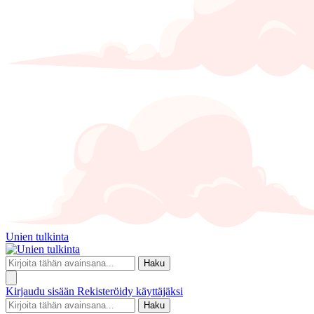
Unien tulkinta
Haku
Kirjaudu sisään
Rekisteröidy käyttäjäksi
Haku