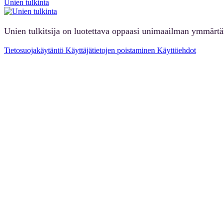
Unien tulkinta
Unien tulkitsija on luotettava oppaasi unimaailman ymmärt
Tietosuojakäytäntö
Käyttäjätietojen poistaminen
Käyttöehdot