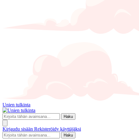
Unien tulkinta
Haku
Kirjaudu sisään
Rekisteröidy käyttäjäksi
Haku