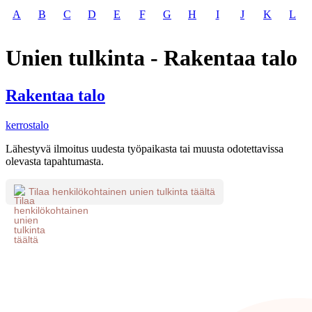
A
B
C
D
E
F
G
H
I
J
K
L
Unien tulkinta - Rakentaa talo
Rakentaa talo
kerrostalo
Lähestyvä ilmoitus uudesta työpaikasta tai muusta odotettavissa
olevasta tapahtumasta.
Tilaa henkilökohtainen unien tulkinta täältä