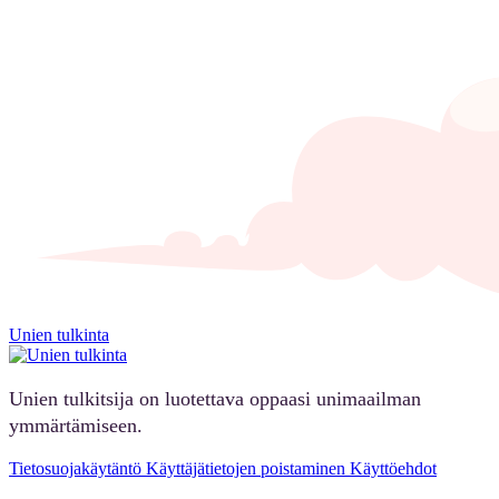
Unien tulkinta
Unien tulkitsija on luotettava oppaasi unimaailman
ymmärtämiseen.
Tietosuojakäytäntö
Käyttäjätietojen poistaminen
Käyttöehdot