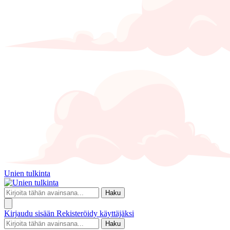
Unien tulkinta
Haku
Kirjaudu sisään
Rekisteröidy käyttäjäksi
Haku