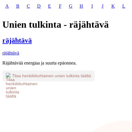
A
B
C
D
E
F
G
H
I
J
K
L
Unien tulkinta - räjähtävä
räjähtävä
räjähtävä
Räjähtävää energiaa ja suurta epäonnea.
Tilaa henkilökohtainen unien tulkinta täältä