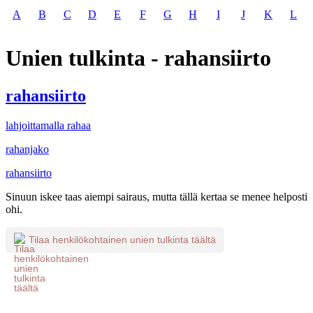
A
B
C
D
E
F
G
H
I
J
K
L
Unien tulkinta - rahansiirto
rahansiirto
lahjoittamalla rahaa
rahanjako
rahansiirto
Sinuun iskee taas aiempi sairaus, mutta tällä kertaa se menee helposti
ohi.
Tilaa henkilökohtainen unien tulkinta täältä