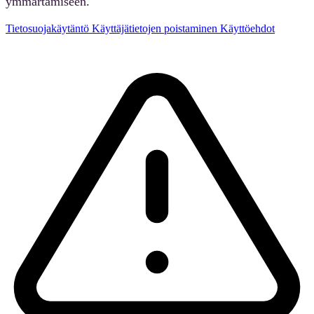
ymmärtämiseen.
Tietosuojakäytäntö
Käyttäjätietojen poistaminen
Käyttöehdot