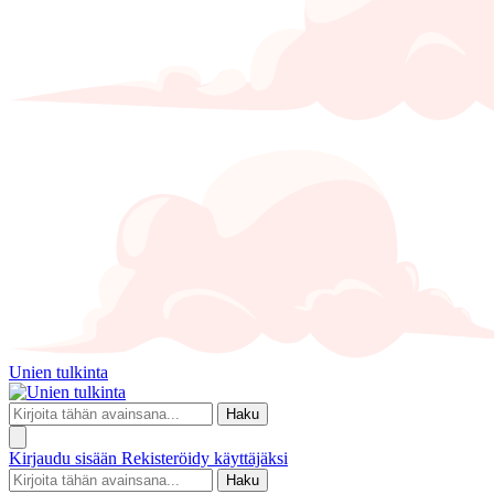
Unien tulkinta
Haku
Kirjaudu sisään
Rekisteröidy käyttäjäksi
Haku