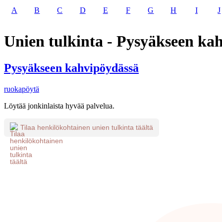
A
B
C
D
E
F
G
H
I
J
Unien tulkinta - Pysyäkseen ka
Pysyäkseen kahvipöydässä
ruokapöytä
Löytää jonkinlaista hyvää palvelua.
Tilaa henkilökohtainen unien tulkinta täältä