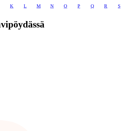
K
L
M
N
O
P
Q
R
S
hvipöydässä