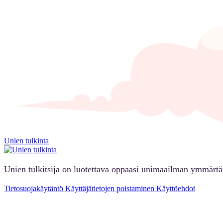
Unien tulkinta
Unien tulkitsija on luotettava oppaasi unimaailman ymmärt
Tietosuojakäytäntö
Käyttäjätietojen poistaminen
Käyttöehdot