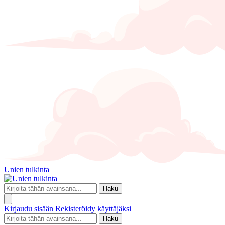
Unien tulkinta
Haku
Kirjaudu sisään
Rekisteröidy käyttäjäksi
Haku