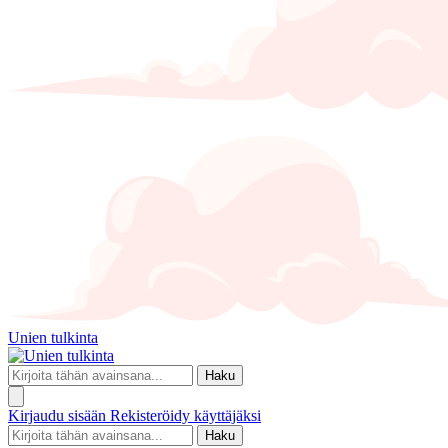
Unien tulkinta
Haku
Kirjaudu sisään
Rekisteröidy käyttäjäksi
Haku