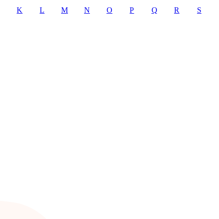
K
L
M
N
O
P
Q
R
S