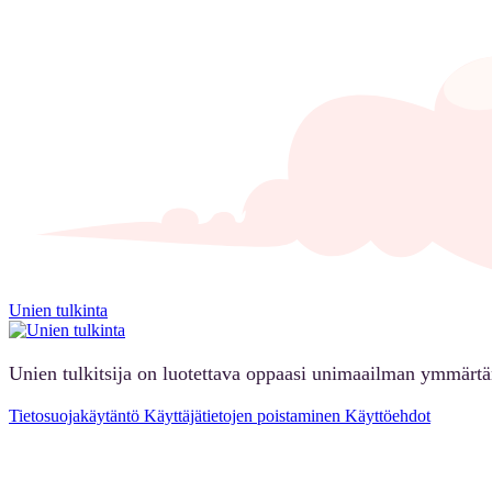
Unien tulkinta
Unien tulkitsija on luotettava oppaasi unimaailman ymmärt
Tietosuojakäytäntö
Käyttäjätietojen poistaminen
Käyttöehdot