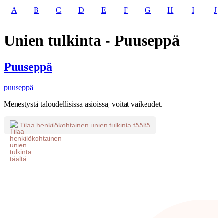
A
B
C
D
E
F
G
H
I
J
Unien tulkinta - Puuseppä
Puuseppä
puuseppä
Menestystä taloudellisissa asioissa, voitat vaikeudet.
Tilaa henkilökohtainen unien tulkinta täältä