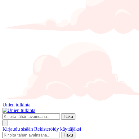
Unien tulkinta
Haku
Kirjaudu sisään
Rekisteröidy käyttäjäksi
Haku