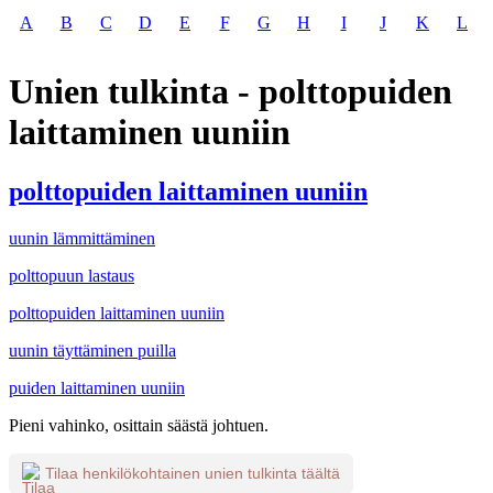
A
B
C
D
E
F
G
H
I
J
K
L
Unien tulkinta - polttopuiden
laittaminen uuniin
polttopuiden laittaminen uuniin
uunin lämmittäminen
polttopuun lastaus
polttopuiden laittaminen uuniin
uunin täyttäminen puilla
puiden laittaminen uuniin
Pieni vahinko, osittain säästä johtuen.
Tilaa henkilökohtainen unien tulkinta täältä