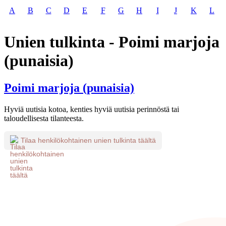
A
B
C
D
E
F
G
H
I
J
K
L
Unien tulkinta - Poimi marjoja
(punaisia)
Poimi marjoja (punaisia)
Hyviä uutisia kotoa, kenties hyviä uutisia perinnöstä tai
taloudellisesta tilanteesta.
Tilaa henkilökohtainen unien tulkinta täältä