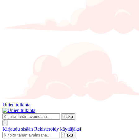
Unien tulkinta
Haku
Kirjaudu sisään
Rekisteröidy käyttäjäksi
Haku