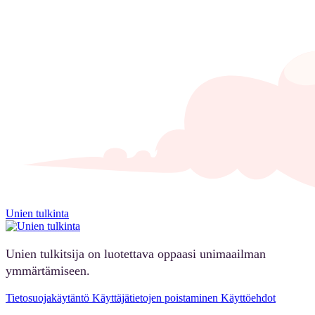
Unien tulkinta
Unien tulkitsija on luotettava oppaasi unimaailman
ymmärtämiseen.
Tietosuojakäytäntö
Käyttäjätietojen poistaminen
Käyttöehdot