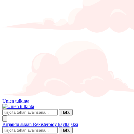
Unien tulkinta
Haku
Kirjaudu sisään
Rekisteröidy käyttäjäksi
Haku