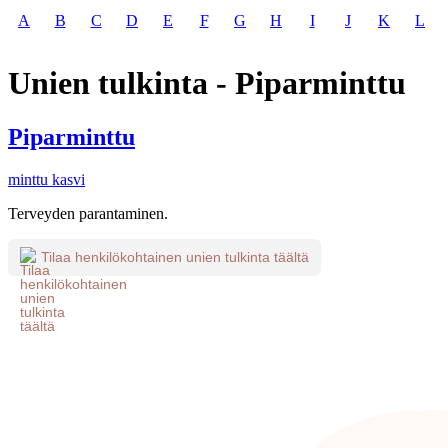
A
B
C
D
E
F
G
H
I
J
K
L
Unien tulkinta - Piparminttu
Piparminttu
minttu kasvi
Terveyden parantaminen.
Tilaa henkilökohtainen unien tulkinta täältä