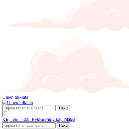
Unien tulkinta
Haku
Kirjaudu sisään
Rekisteröidy käyttäjäksi
Haku