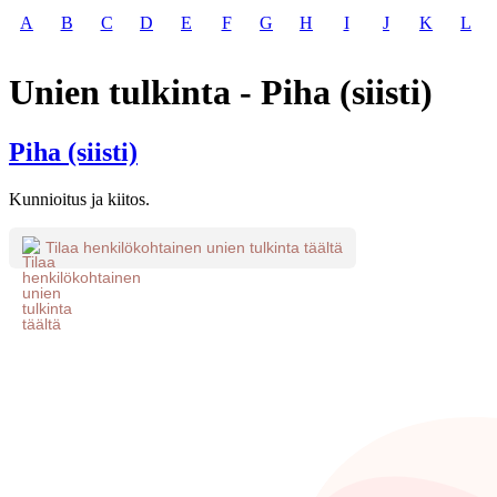
A
B
C
D
E
F
G
H
I
J
K
L
Unien tulkinta - Piha (siisti)
Piha (siisti)
Kunnioitus ja kiitos.
Tilaa henkilökohtainen unien tulkinta täältä