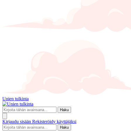
Unien tulkinta
Haku
Kirjaudu sisään
Rekisteröidy käyttäjäksi
Haku