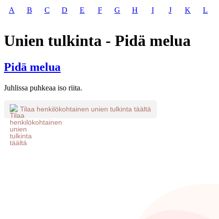
A
B
C
D
E
F
G
H
I
J
K
L
Unien tulkinta - Pidä melua
Pidä melua
Juhlissa puhkeaa iso riita.
Tilaa henkilökohtainen unien tulkinta täältä