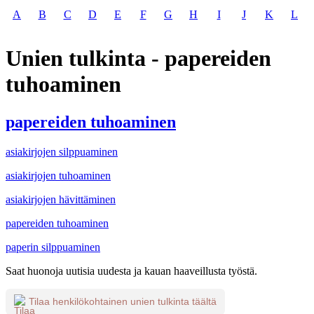
A
B
C
D
E
F
G
H
I
J
K
L
Unien tulkinta - papereiden
tuhoaminen
papereiden tuhoaminen
asiakirjojen silppuaminen
asiakirjojen tuhoaminen
asiakirjojen hävittäminen
papereiden tuhoaminen
paperin silppuaminen
Saat huonoja uutisia uudesta ja kauan haaveillusta työstä.
Tilaa henkilökohtainen unien tulkinta täältä