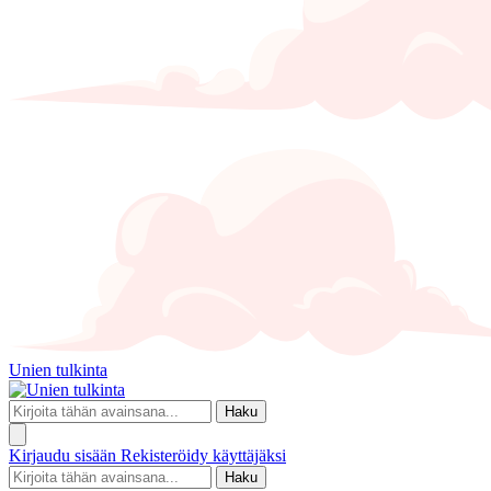
Unien tulkinta
Haku
Kirjaudu sisään
Rekisteröidy käyttäjäksi
Haku