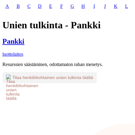
A
B
C
D
E
F
G
H
I
J
K
L
Unien tulkinta - Pankki
Pankki
luottolaitos
Resurssien säästäminen, odottamaton rahan menetys.
Tilaa henkilökohtainen unien tulkinta täältä