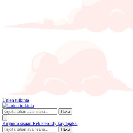
Unien tulkinta
Haku
Kirjaudu sisään
Rekisteröidy käyttäjäksi
Haku