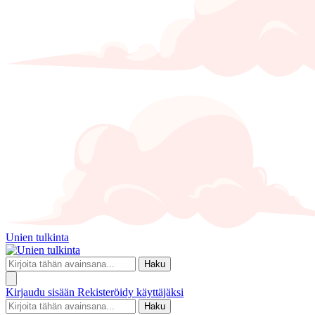
Unien tulkinta
Haku
Kirjaudu sisään
Rekisteröidy käyttäjäksi
Haku