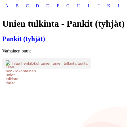
A
B
C
D
E
F
G
H
I
J
K
L
Unien tulkinta - Pankit (tyhjät)
Pankit (tyhjät)
Varhainen puute.
Tilaa henkilökohtainen unien tulkinta täältä