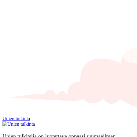
Unien tulkinta
Unien tulkitsija on luotettava oppaasi unimaailman