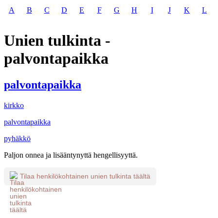
A
B
C
D
E
F
G
H
I
J
K
L
Unien tulkinta -
palvontapaikka
palvontapaikka
kirkko
palvontapaikka
pyhäkkö
Paljon onnea ja lisääntynyttä hengellisyyttä.
Tilaa henkilökohtainen unien tulkinta täältä