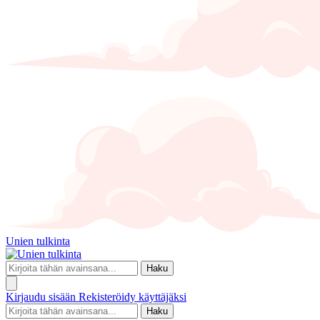
Unien tulkinta
Haku
Kirjaudu sisään
Rekisteröidy käyttäjäksi
Haku